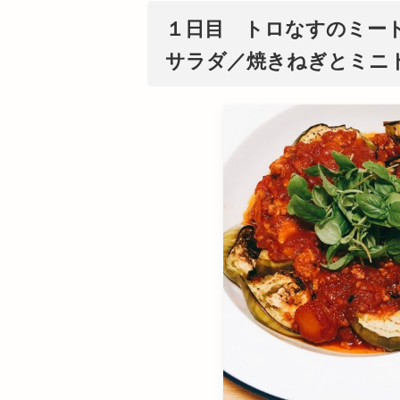
１日目 トロなすのミー
サラダ／焼きねぎとミニ