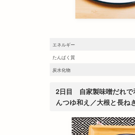
エネルギー
たんぱく質
炭水化物
2日目 自家製味噌だれ
んつゆ和え／大根と長ね