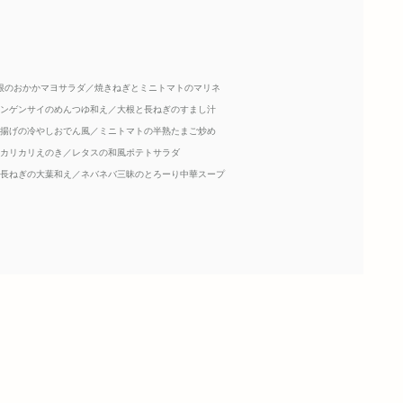
根のおかかマヨサラダ／焼きねぎとミニトマトのマリネ
チンゲンサイのめんつゆ和え／大根と長ねぎのすまし汁
油揚げの冷やしおでん風／ミニトマトの半熟たまご炒め
！カリカリえのき／レタスの和風ポテトサラダ
と長ねぎの大葉和え／ネバネバ三昧のとろーり中華スープ