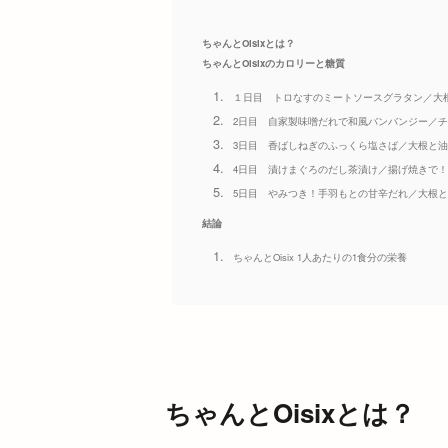
ちゃんとOisixとは？
ちゃんとOisixのカロリーと糖質
１日目 トロなすのミートソースグラタン／大
2日目 自家製味噌だれで和風バンバンジー／
3日目 香ばしねぎのふっくら塩さば／大根と
4日目 漬けまぐろのだし茶漬け／揚げ焼きで
5日目 やみつき！手羽もとの甘辛だれ／大根
結論
ちゃんとOisix 1人あたりの1食分の栄養
ちゃんとOisixとは？